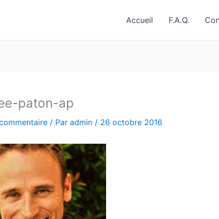
Accueil
F.A.Q.
Con
ee-paton-ap
 commentaire
/ Par
admin
/
26 octobre 2016