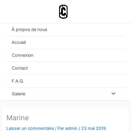
Aller
au
contenu
À propos de nous
Accueil
Connexion
Contact
F.A.Q.
Permutateu
Galerie
de
Marine
Menu
Laisser un commentaire
/ Par
admin
/
23 mai 2019