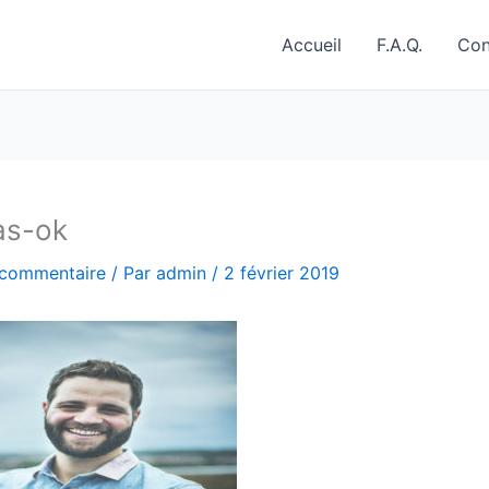
Accueil
F.A.Q.
Con
as-ok
 commentaire
/ Par
admin
/
2 février 2019