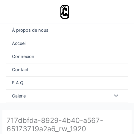
Aller
au
contenu
À propos de nous
Accueil
Connexion
Contact
F.A.Q.
Permutateu
Galerie
de
717dbfda-8929-4b40-a567-
Menu
65173719a2a6_rw_1920