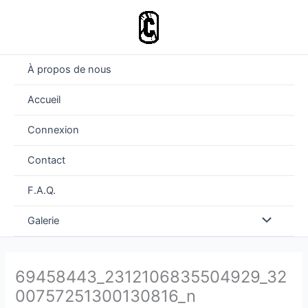
Aller
au
contenu
À propos de nous
Accueil
Connexion
Contact
F.A.Q.
Permutateu
Galerie
de
69458443_2312106835504929_32
Menu
00757251300130816_n