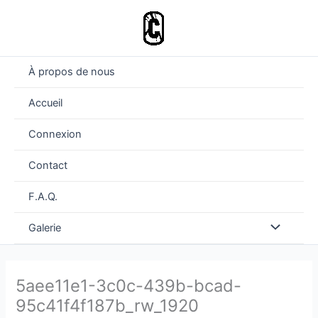
Aller
au
contenu
À propos de nous
Accueil
Connexion
Contact
F.A.Q.
Permutateu
Galerie
de
5aee11e1-3c0c-439b-bcad-
Menu
95c41f4f187b_rw_1920