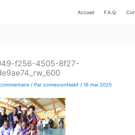
Accueil
F.A.Q.
Con
049-f256-4505-8f27-
de9ae74_rw_600
 commentaire
/ Par
connexionfeebf
/
16 mai 2025