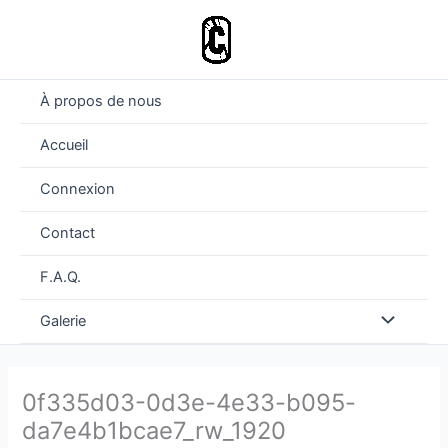
Aller
au
contenu
À propos de nous
Accueil
Connexion
Contact
F.A.Q.
Permutateu
Galerie
de
0f335d03-0d3e-4e33-b095-
Menu
da7e4b1bcae7_rw_1920