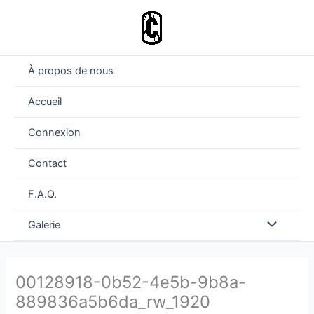
Aller
au
contenu
À propos de nous
Accueil
Connexion
Contact
F.A.Q.
Permutateu
Galerie
de
00128918-0b52-4e5b-9b8a-
Menu
889836a5b6da_rw_1920