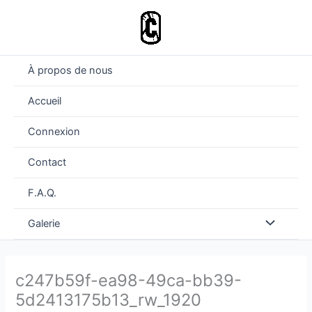
Aller
au
contenu
À propos de nous
Accueil
Connexion
Contact
F.A.Q.
Permutateu
Galerie
de
c247b59f-ea98-49ca-bb39-
Menu
5d2413175b13_rw_1920